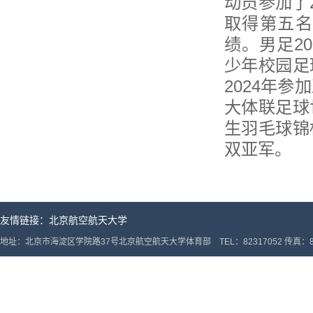
动员参加了
取得第五名
绩。男足20
少年校园足
2024年
大体联足球
生羽毛球锦
双亚军。
友情链接：
北京航空航天大学
地址：北京市海淀区学院路37号北京航空航天大学体育部 TEL：82317052 传真：82317052