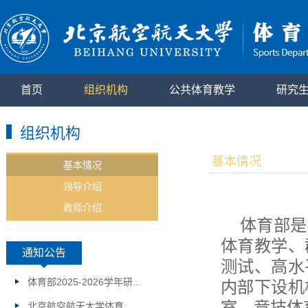
首页
组织机构
公共体育教学
研究
组织机构
基本情况
基本情况
领导介绍
教师介绍
体育部是
体育教学、
通知公告
测试、高水
体育部2025-2026学年研...
内部下设机
室、竞技体
北京航空航天大学体育...