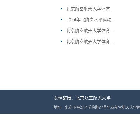
北京航空航天大学体育...
2024年北航高水平运动...
北京航空航天大学体育...
北京航空航天大学体育...
友情链接：
北京航空航天大学
地址：北京市海淀区学院路37号北京航空航天大学体育部 TEL：