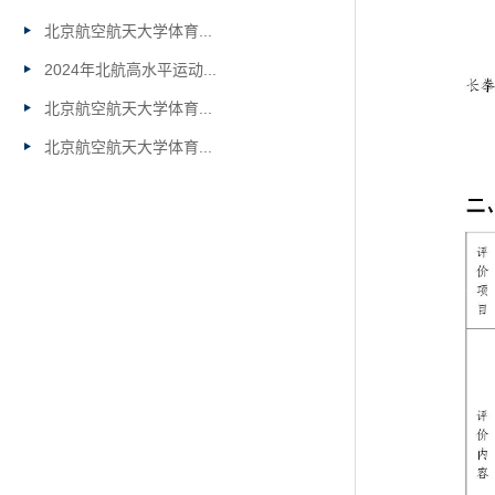
北京航空航天大学体育...
2024年北航高水平运动...
北京航空航天大学体育...
北京航空航天大学体育...