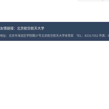
友情链接：
北京航空航天大学
地址：北京市海淀区学院路37号北京航空航天大学体育部 TEL：82317052 传真：82317052