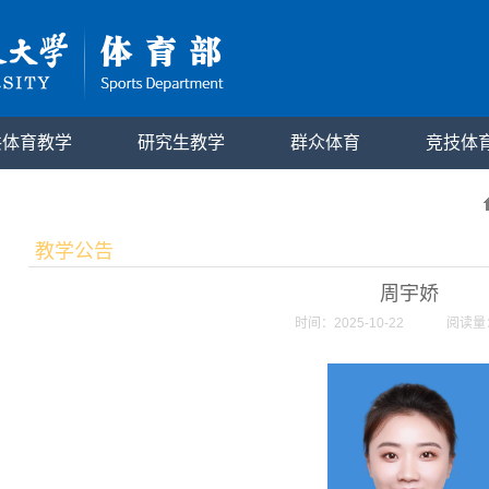
共体育教学
研究生教学
群众体育
竞技体
健康体质测试预约
教学管理系统登录
教学公告
周宇娇
时间：2025-10-22 阅读量