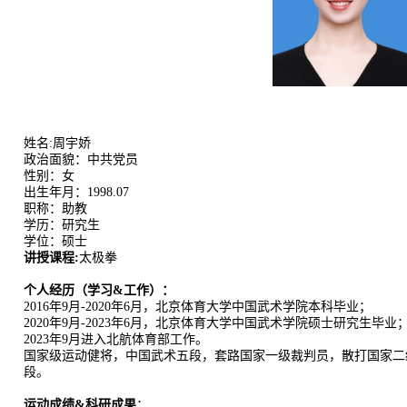
姓名:周宇娇
政治面貌：中共党员
性别：女
出生年月：
1998.07
职称：助教
学历：研究生
学位：硕士
讲授课程:
太极拳
个人经历（学习
&
工作）：
2016年9月-2020年6月，北京体育大学中国武术学院本科毕业；
2020年9月-2023年6月，北京体育大学中国武术学院硕士研究生毕业
2023年9月进入北航体育部工作。
国家级运动健将，中国武术五段，套路国家一级裁判员，散打国家二
段。
运动成绩
&
科研成果
：